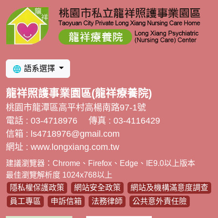
語系選擇
龍祥照護事業園區(龍祥療養院)
桃園市龍潭區高平村高楊南路97-1號
電話 : 03-4718976
傳真 : 03-4116429
信箱 :
ls4718976@gmail.com
網址 : www.longxiang.com.tw
建議瀏覽器：Chrome、Firefox、Edge、IE9.0以上版本
最佳瀏覽解析度 1024x768以上
隱私權保護政策
網站安全政策
網站及機構滿意度調查
員工專區
申訴信箱
法務律師
公共意外責任險