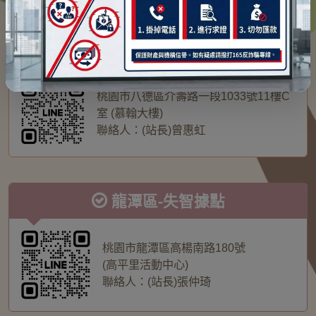
八德區-失智據點
桃園市八德區介壽路一段1033號11樓C
室
(慕翰大樓)
聯絡人：(站長)曾惠虹
龍潭區-失智據點
桃園市龍潭區高楊南路180號
(高平里活動中心)
聯絡人：(站長)張仲琦