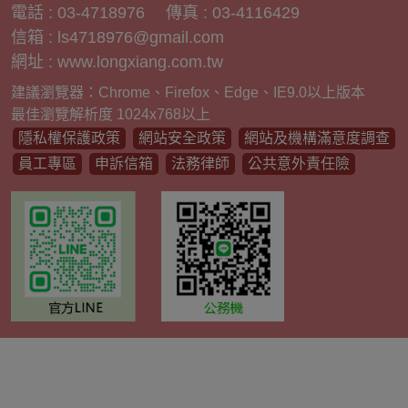
電話 : 03-4718976
傳真 : 03-4116429
信箱 :
ls4718976@gmail.com
網址 : www.longxiang.com.tw
建議瀏覽器：Chrome、Firefox、Edge、IE9.0以上版本
最佳瀏覽解析度 1024x768以上
隱私權保護政策
網站安全政策
網站及機構滿意度調查
員工專區
申訴信箱
法務律師
公共意外責任險