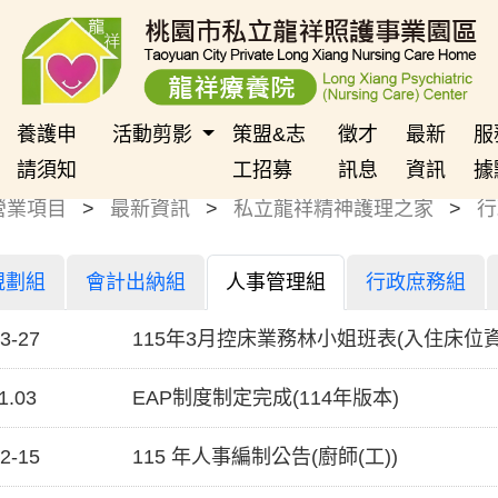
養護申
活動剪影
策盟&志
徵才
最新
服
請須知
工招募
訊息
資訊
據
營業項目
最新資訊
私立龍祥精神護理之家
行
規劃組
會計出納組
人事管理組
行政庶務組
3-27
115年3月控床業務林小姐班表(入住床位
1.03
EAP制度制定完成(114年版本)
2-15
115 年人事編制公告(廚師(工))